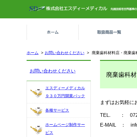
ホーム
>
お問い合わせください
> 廃棄歯科材料店・廃棄歯
世界基準のデンタルユニット
3秒照射器
格安世界基準タービン
格安スケーラーチップ（薬事申請中）
お問い合わせください
廃棄歯科材
エスディーメディカル
９３０万円開業パック
まずはお気軽に
各種サービス
TEL. ： 072-
ホームページ制作サー
E-MAIL ： info
ビス