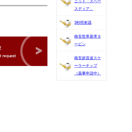
ニット「スペー
スディア」
3秒照射器
格安世界基準タ
ービン
格安超音波スケ
ーラーチップ
（薬事申請中）