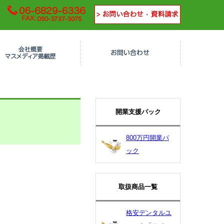
開業支援パック
800万円開業パ
ック
取扱商品一覧
格安デンタルユ